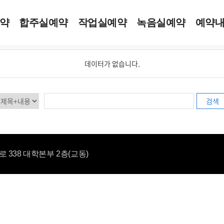
약
합주실예약
작업실예약
녹음실예약
예약
제목
데이터가 없습니다.
검색
 338 대학본부 2층(교동)